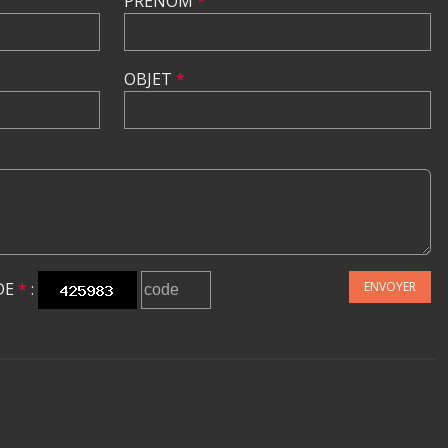
PRÉNOM
*
OBJET
*
DE
*
:
ENVOYER