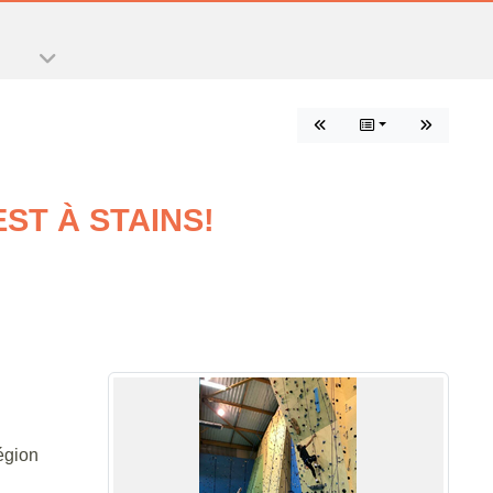
EST À STAINS!
égion