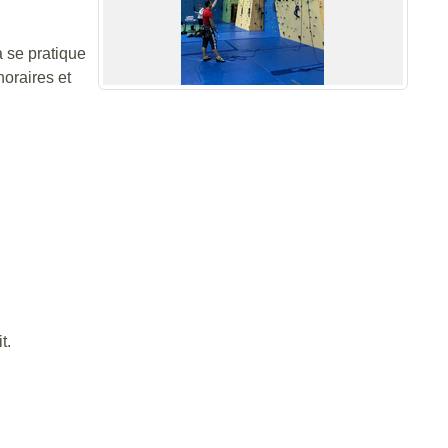
a se pratique
horaires et
t.