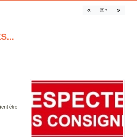
...
ent être