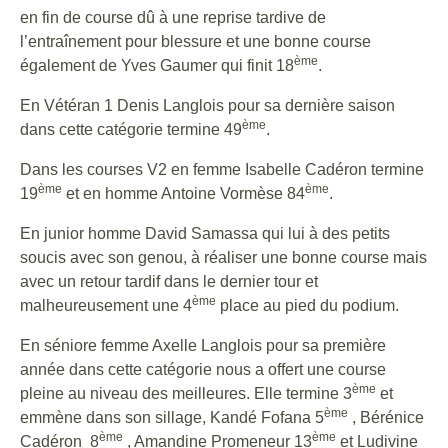
en fin de course dû à une reprise tardive de
l’entraînement pour blessure et une bonne course
ème
également de Yves Gaumer qui finit 18
.
En Vétéran 1 Denis Langlois pour sa dernière saison
ème
dans cette catégorie termine 49
.
Dans les courses V2 en femme Isabelle Cadéron termine
ème
ème
19
et en homme Antoine Vormèse 84
.
En junior homme David Samassa qui lui à des petits
soucis avec son genou, à réaliser une bonne course mais
avec un retour tardif dans le dernier tour et
ème
malheureusement une 4
place au pied du podium.
En séniore femme Axelle Langlois pour sa première
année dans cette catégorie nous a offert une course
ème
pleine au niveau des meilleures. Elle termine 3
et
ème
emmène dans son sillage, Kandé Fofana 5
, Bérénice
ème
ème
Cadéron 8
, Amandine Promeneur 13
et Ludivine